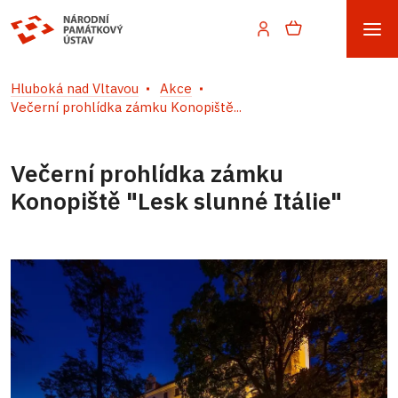
Hluboká nad Vltavou
Akce
Večerní prohlídka zámku Konopiště...
Večerní prohlídka zámku
Konopiště "Lesk slunné Itálie"