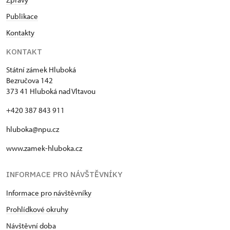
Publikace
Kontakty
KONTAKT
Státní zámek Hluboká
Bezručova 142
373 41 Hluboká nad Vltavou
+420 387 843 911
hluboka@npu.cz
www.zamek-hluboka.cz
INFORMACE PRO NÁVŠTĚVNÍKY
Informace pro návštěvníky
Prohlídkové okruhy
Návštěvní doba