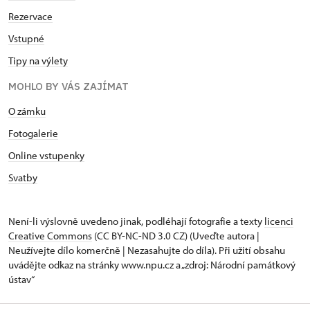
Rezervace
Vstupné
Tipy na výlety
MOHLO BY VÁS ZAJÍMAT
O zámku
Fotogalerie
Online vstupenky
Svatby
Není-li výslovně uvedeno jinak, podléhají fotografie a texty
licenci
Creative Commons
(CC BY-NC-ND 3.0 CZ) (Uveďte autora |
Neužívejte dílo komerčně | Nezasahujte do díla). Při užití obsahu
uvádějte odkaz na stránky www.npu.cz a „zdroj: Národní památkový
ústav“