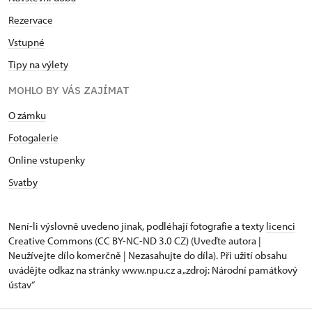
Rezervace
Vstupné
Tipy na výlety
MOHLO BY VÁS ZAJÍMAT
O zámku
Fotogalerie
Online vstupenky
Svatby
Není-li výslovně uvedeno jinak, podléhají fotografie a texty
licenci
Creative Commons
(CC BY-NC-ND 3.0 CZ) (Uveďte autora |
Neužívejte dílo komerčně | Nezasahujte do díla). Při užití obsahu
uvádějte odkaz na stránky www.npu.cz a „zdroj: Národní památkový
ústav“