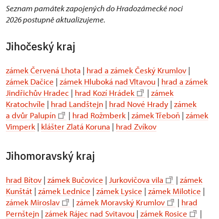
Seznam památek zapojených do Hradozámecké noci
2026 postupně aktualizujeme.
Jihočeský kraj
zámek Červená Lhota
|
hrad a zámek Český Krumlov
|
zámek Dačice
|
zámek Hluboká nad Vltavou
|
hrad a zámek
Jindřichův Hradec
|
hrad Kozí Hrádek
|
zámek
Kratochvíle
|
hrad Landštejn
|
hrad Nové Hrady
|
zámek
a dvůr Palupín
|
hrad Rožmberk
|
zámek Třeboň
|
zámek
Vimperk
|
klášter Zlatá Koruna
|
hrad Zvíkov
Jihomoravský kraj
hrad Bítov
|
zámek Bučovice
|
Jurkovičova vila
|
zámek
Kunštát
|
zámek Lednice
|
zámek Lysice
|
zámek Milotice
|
zámek Miroslav
|
zámek Moravský Krumlov
|
hrad
Pernštejn
|
zámek Rájec nad Svitavou
|
zámek Rosice
|