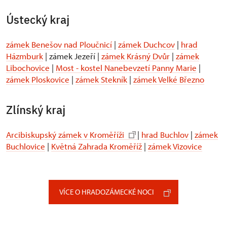
Ústecký kraj
zámek Benešov nad Ploučnicí
|
zámek Duchcov
|
hrad
Házmburk
| zámek Jezeří |
zámek Krásný Dvůr
|
zámek
Libochovice
|
Most - kostel Nanebevzetí Panny Marie
|
zámek Ploskovice
|
zámek Stekník
|
zámek Velké Březno
Zlínský kraj
Arcibiskupský zámek v Kroměříži
|
hrad Buchlov
|
zámek
Buchlovice
|
Květná Zahrada Kroměříž
|
zámek Vizovice
VÍCE O HRADOZÁMECKÉ NOCI