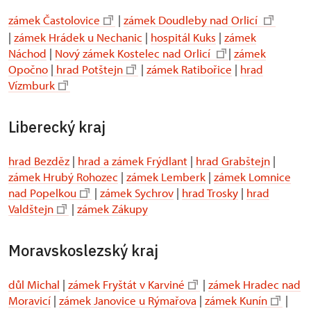
zámek Častolovice
|
zámek Doudleby nad Orlicí
|
zámek Hrádek u Nechanic
|
hospitál Kuks
|
zámek
Náchod
|
Nový zámek Kostelec nad Orlicí
|
zámek
Opočno
|
hrad Potštejn
|
zámek Ratibořice
|
hrad
Vízmburk
Liberecký kraj
hrad Bezděz
|
hrad a zámek Frýdlant
|
hrad Grabštejn
|
zámek Hrubý Rohozec
|
zámek Lemberk
|
zámek Lomnice
nad Popelkou
|
zámek Sychrov
|
hrad Trosky
|
hrad
Valdštejn
|
zámek Zákupy
Moravskoslezský kraj
důl Michal
|
zámek Fryštát v Karviné
|
zámek Hradec nad
Moravicí
|
zámek Janovice u Rýmařova
|
zámek Kunín
|