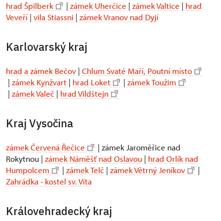
hrad Špilberk
|
zámek Uherčice
|
zámek Valtice
|
hrad
Veveří
|
vila Stiassni
|
zámek Vranov nad Dyjí
Karlovarský kraj
hrad a zámek Bečov
|
Chlum Svaté Maří, Poutní místo
|
zámek Kynžvart
|
hrad Loket
|
zámek Toužim
|
zámek Valeč
|
hrad Vildštejn
Kraj Vysočina
zámek Červená Řečice
| zámek Jaroměřice nad
Rokytnou |
zámek Náměšť nad Oslavou
|
hrad Orlík nad
Humpolcem
|
zámek Telč
|
zámek Větrný Jeníkov
|
Zahrádka - kostel sv. Víta
Královehradecký kraj