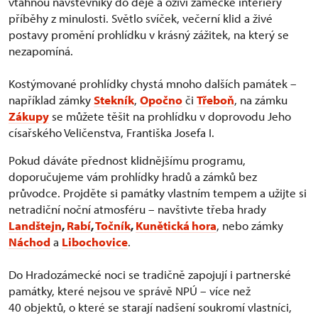
vtáhnou návštěvníky do děje a oživí zámecké interiéry
příběhy z minulosti. Světlo svíček, večerní klid a živé
postavy promění prohlídku v krásný zážitek, na který se
nezapomíná.
Kostýmované prohlídky chystá mnoho dalších památek –
například zámky
Stekník
,
Opočno
či
Třeboň
, na zámku
Zákupy
se můžete těšit na prohlídku v doprovodu Jeho
císařského Veličenstva, Františka Josefa I.
Pokud dáváte přednost klidnějšímu programu,
doporučujeme vám prohlídky hradů a zámků bez
průvodce. Projděte si památky vlastním tempem a užijte si
netradiční noční atmosféru – navštivte třeba hrady
Landštejn
,
Rabí
,
Točník
,
Kunětická hora
, nebo zámky
Náchod
a
Libochovice
.
Do Hradozámecké noci se tradičně zapojují i partnerské
památky, které nejsou ve správě NPÚ – více než
40 objektů, o které se starají nadšení soukromí vlastníci,