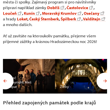
města či spolky. Zajímavý program si pro návštěvníky
připraví například zámky
Dobříš
,
Častolovice
,
Loučeň
,
Kunín
,
Moravský Krumlov
,
Osečany
a hrady
Loket
,
Český Šternberk
,
Špilberk
,
Valdštejn
a mnoho dalších.
Ať už zavítáte na kteroukoliv památku, přejeme všem
příjemné zážitky a krásnou Hradozámeckou noc 2026!
Valeč
Copyright: Aleš
Vopat
Žleby
Přehled zapojených památek podle krajů