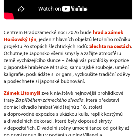
Centrem Hradozámecké noci 2026 bude
hrad a zámek
Horšovský Týn
, jeden z hlavních objektů letošního ročníku
projektu Po stopách šlechtických rodů:
Šlechta na cestách
.
Ochutnejte Japonsko všemi smysly a zažijte atmosféru
země vycházejícího slunce – čekají vás prohlídky expozice
o japonské hraběnce Mitsuko, samurajské souboje, umění
kaligrafie, poskládáte si origami, vyzkoušíte tradiční oděvy
a poslechnete si japonské bubnování.
Zámek Litomyšl
zve k návštěvě nejnovější prohlídkové
trasy
Za příběhem zámeckého divadla
, která představí
domácí divadlo hrabat Valdštejnů z 18. století
a doprovodné expozice s ukázkou kulis, replik kostýmů
a divadelních dekorací, které byly doposud skryty
v depozitářích. Divadelní scény umocní tance od gotiky až
po první republiku v podání skupiny Villanella.