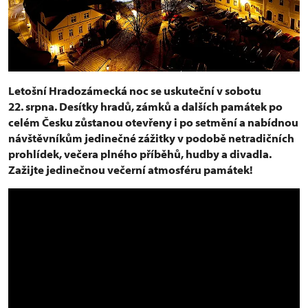
Letošní Hradozámecká noc se uskuteční v sobotu
22. srpna. Desítky hradů, zámků a dalších památek po
celém Česku zůstanou otevřeny i po setmění a nabídnou
návštěvníkům jedinečné zážitky v podobě netradičních
prohlídek, večera plného příběhů, hudby a divadla.
Zažijte jedinečnou večerní atmosféru památek!