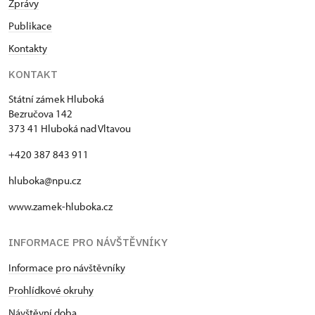
Zprávy
Publikace
Kontakty
KONTAKT
Státní zámek Hluboká
Bezručova 142
373 41 Hluboká nad Vltavou
+420 387 843 911
hluboka@npu.cz
www.zamek-hluboka.cz
INFORMACE PRO NÁVŠTĚVNÍKY
Informace pro návštěvníky
Prohlídkové okruhy
Návštěvní doba