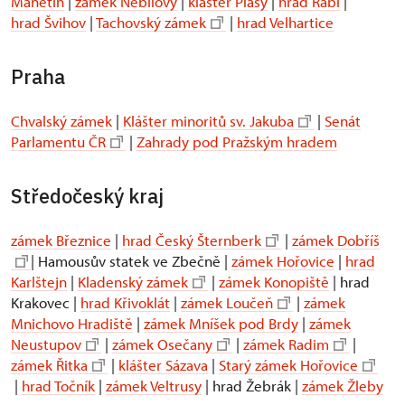
Manětín
|
zámek Nebílovy
|
klášter Plasy
|
hrad Rabí
|
hrad Švihov
|
Tachovský zámek
|
hrad Velhartice
Praha
Chvalský zámek
|
Klášter minoritů sv. Jakuba
|
Senát
Parlamentu ČR
|
Zahrady pod Pražským hradem
Středočeský kraj
zámek Březnice
|
hrad Český Šternberk
|
zámek Dobříš
| Hamousův statek ve Zbečně |
zámek Hořovice
|
hrad
Karlštejn
|
Kladenský zámek
|
zámek Konopiště
| hrad
Krakovec |
hrad Křivoklát
|
zámek Loučeň
|
zámek
Mnichovo Hradiště
|
zámek Mníšek pod Brdy
|
zámek
Neustupov
|
zámek Osečany
|
zámek Radim
|
zámek Řitka
|
klášter Sázava
|
Starý zámek Hořovice
|
hrad Točník
|
zámek Veltrusy
| hrad Žebrák |
zámek Žleby