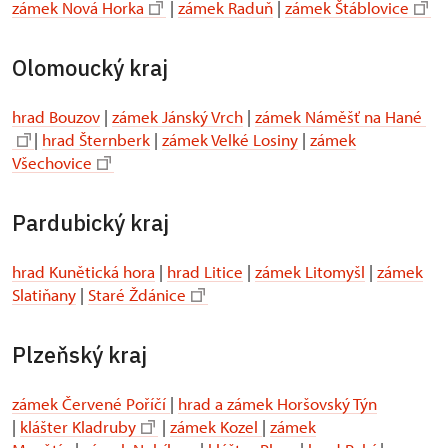
zámek Nová Horka
|
zámek Raduň
|
zámek Štáblovice
Olomoucký kraj
hrad Bouzov
|
zámek Jánský Vrch
|
zámek Náměšť na Hané
|
hrad Šternberk
|
zámek Velké Losiny
|
zámek
Všechovice
Pardubický kraj
hrad Kunětická hora
|
hrad Litice
|
zámek Litomyšl
|
zámek
Slatiňany
|
Staré Ždánice
Plzeňský kraj
zámek Červené Poříčí
|
hrad a zámek Horšovský Týn
|
klášter Kladruby
|
zámek Kozel
|
zámek