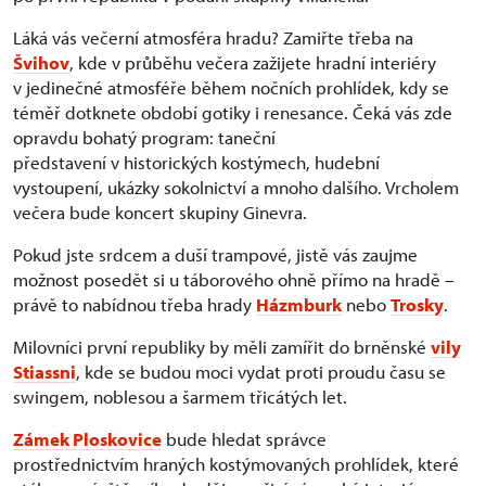
Láká vás večerní atmosféra hradu? Zamiřte třeba na
Švihov
, kde v průběhu večera zažijete hradní interiéry
v jedinečné atmosféře během nočních prohlídek, kdy se
téměř dotknete období gotiky i renesance. Čeká vás zde
opravdu bohatý program: taneční
představení v historických kostýmech, hudební
vystoupení, ukázky sokolnictví a mnoho dalšího. Vrcholem
večera bude koncert skupiny Ginevra.
Pokud jste srdcem a duší trampové, jistě vás zaujme
možnost posedět si u táborového ohně přímo na hradě –
právě to nabídnou třeba hrady
Házmburk
nebo
Trosky
.
Milovníci první republiky by měli zamířit do brněnské
vily
Stiassni
, kde se budou moci vydat proti proudu času se
swingem, noblesou a šarmem třicátých let.
Zámek Ploskovice
bude hledat správce
prostřednictvím hraných kostýmovaných prohlídek, které