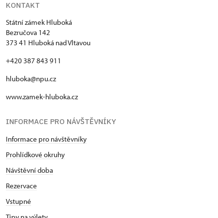
KONTAKT
Státní zámek Hluboká
Bezručova 142
373 41 Hluboká nad Vltavou
+420 387 843 911
hluboka@npu.cz
www.zamek-hluboka.cz
INFORMACE PRO NÁVŠTĚVNÍKY
Informace pro návštěvníky
Prohlídkové okruhy
Návštěvní doba
Rezervace
Vstupné
Tipy na výlety