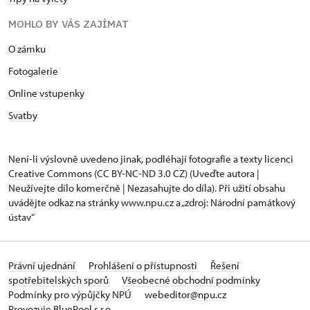
MOHLO BY VÁS ZAJÍMAT
O zámku
Fotogalerie
Online vstupenky
Svatby
Není-li výslovně uvedeno jinak, podléhají fotografie a texty
licenci
Creative Commons
(CC BY-NC-ND 3.0 CZ) (Uveďte autora |
Neužívejte dílo komerčně | Nezasahujte do díla). Při užití obsahu
uvádějte odkaz na stránky www.npu.cz a „zdroj: Národní památkový
ústav“
Právní ujednání
Prohlášení o přístupnosti
Řešení
spotřebitelských sporů
Všeobecné obchodní podmínky
Podmínky pro výpůjčky NPÚ
webeditor@npu.cz
Provozuje BluePool s.r.o.