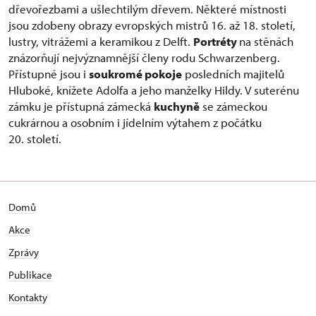
dřevořezbami a ušlechtilým dřevem. Některé místnosti
jsou zdobeny obrazy evropských mistrů 16. až 18. století,
lustry, vitrážemi a keramikou z Delft.
Portréty
na stěnách
znázorňují nejvýznamnější členy rodu Schwarzenberg.
Přístupné jsou i
soukromé pokoje
posledních majitelů
Hluboké, knížete Adolfa a jeho manželky Hildy. V suterénu
zámku je přístupná zámecká
kuchyně
se zámeckou
cukrárnou a osobním i jídelním výtahem z počátku
20. století.
Domů
Akce
Zprávy
Publikace
Kontakty