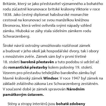
Británie, který se jako představitel významného a bohatého
rodu zúčastnil korunovace britské královny Viktorie v roce
1838. Jako čestný diplomat habsburské monarchie
cestoval na korunovaci se svou manželkou kněžnou
Eleonorou, která velmi ovlivnila svými nápady vzhled
zámku. Hluboká se záhy stala sídelním zámkem rodu
Schwarzenberg.
Široké návrší ostrožny umožňovalo rozšiřovat zámek
a budovat v jeho okolí jak hospodářské dvory, tak i obory
s množstvím zvěře. Zámek sám byl v první třetině
18. století
barokně přestavěn
a tuto podobu si udržel až
do
romantické přestavby
kolem poloviny 19. století.
Vzorem pro přestavbu tehdejšího barokního zámku byl
hlavně královský zámek
Windsor
. V roce 1947 byl zámek na
základě zvláštního zákona Lex Schwarzenberg zestátněn.
V současné době je zámek spravován
Národním
památkovým ústavem.
Stěny a stropy interiérů jsou
bohatě zdobeny