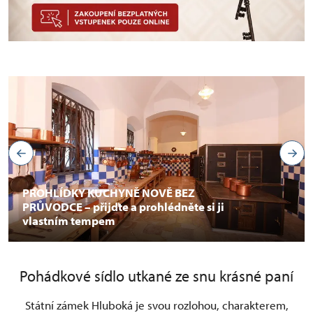
PROHLÍDKY KUCHYNĚ NOVĚ BEZ
PRŮVODCE – přijďte a prohlédněte si ji
vlastním tempem
Pohádkové sídlo utkané ze snu krásné paní
Státní zámek Hluboká je svou rozlohou, charakterem,