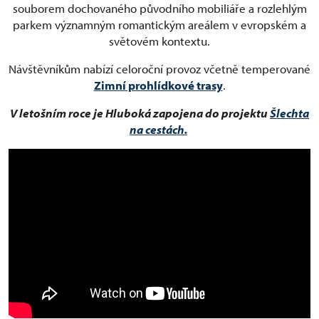
souborem dochovaného původního mobiliáře a rozlehlým
parkem významným romantickým areálem v evropském a
světovém kontextu.
Návštěvníkům nabízí celoroční provoz včetně temperované
Zimní prohlídkové trasy
.
V letošním roce je Hluboká zapojena do projektu
Šlechta
na cestách.