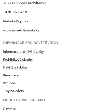
373 41 Hluboká nad Vltavou
+420 387 843 911
hluboka@npu.cz
www.zamek-hluboka.cz
INFORMACE PRO NÁVŠTĚVNÍKY
Informace pro návštěvníky
Prohlídkové okruhy
Návštěvní doba
Rezervace
Vstupné
Tipy na výlety
MOHLO BY VÁS ZAJÍMAT
O zámku