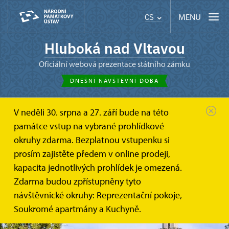
MENU
CS
Hluboká nad Vltavou
oficiální webová prezentace státního zámku
DNEŠNÍ NÁVŠTĚVNÍ DOBA
V neděli 30. srpna a 27. září bude na této
památce vstup na vybrané prohlídkové
okruhy zdarma. Bezplatnou vstupenku si
prosím zajistěte předem v online prodeji,
kapacita jednotlivých prohlídek je omezená.
Zdarma budou zpřístupněny tyto
návštěvnické okruhy: Reprezentační pokoje,
Soukromé apartmány a Kuchyně.