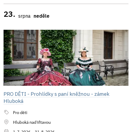
23.
srpna
neděle
PRO DĚTI - Prohlídky s paní kněžnou - zámek
Hluboká
Pro děti
Hluboká nad Vltavou
1. 7. 2026 – 31. 8. 2026