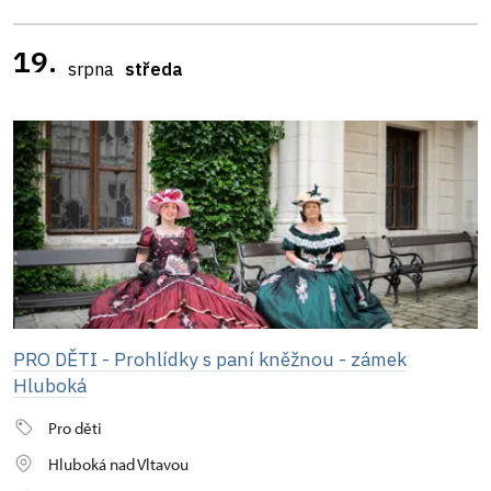
19.
srpna
středa
PRO DĚTI - Prohlídky s paní kněžnou - zámek
Hluboká
Pro děti
Hluboká nad Vltavou