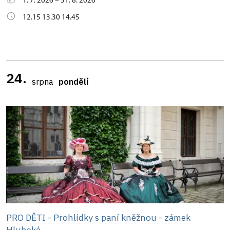
12.15 13.30 14.45
24.
srpna
pondělí
PRO DĚTI - Prohlídky s paní kněžnou - zámek
Hluboká