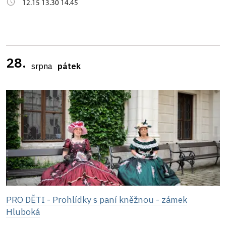
12.15 13.30 14.45
28.
srpna
pátek
PRO DĚTI - Prohlídky s paní kněžnou - zámek
Hluboká