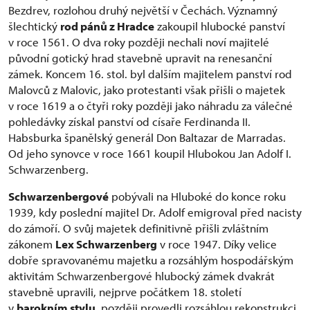
Bezdrev, rozlohou druhý největší v Čechách. Významný
šlechtický
rod pánů z Hradce
zakoupil hlubocké panství
v roce 1561. O dva roky později nechali noví majitelé
původní gotický hrad stavebně upravit na renesanční
zámek. Koncem 16. stol. byl dalším majitelem panství rod
Malovců z Malovic, jako protestanti však přišli o majetek
v roce 1619 a o čtyři roky později jako náhradu za válečné
pohledávky získal panství od císaře Ferdinanda II.
Habsburka španělský generál Don Baltazar de Marradas.
Od jeho synovce v roce 1661 koupil Hlubokou Jan Adolf I.
Schwarzenberg.
Schwarzenbergové
pobývali na Hluboké do konce roku
1939, kdy poslední majitel Dr. Adolf emigroval před nacisty
do zámoří. O svůj majetek definitivně přišli zvláštním
zákonem
Lex Schwarzenberg
v roce 1947. Díky velice
dobře spravovanému majetku a rozsáhlým hospodářským
aktivitám Schwarzenbergové hlubocký zámek dvakrát
stavebně upravili, nejprve počátkem 18. století
v
barokním stylu
, později provedli rozsáhlou rekonstrukci