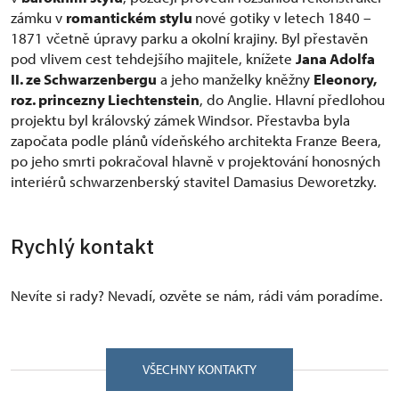
zámku v
romantickém stylu
nové gotiky v letech 1840 –
1871 včetně úpravy parku a okolní krajiny. Byl přestavěn
pod vlivem cest tehdejšího majitele, knížete
Jana Adolfa
II. ze Schwarzenbergu
a jeho manželky kněžny
Eleonory,
roz. princezny Liechtenstein
, do Anglie. Hlavní předlohou
projektu byl královský zámek Windsor. Přestavba byla
započata podle plánů vídeňského architekta Franze Beera,
po jeho smrti pokračoval hlavně v projektování honosných
interiérů schwarzenberský stavitel Damasius Deworetzky.
Rychlý kontakt
Nevíte si rady? Nevadí, ozvěte se nám, rádi vám poradíme.
VŠECHNY KONTAKTY