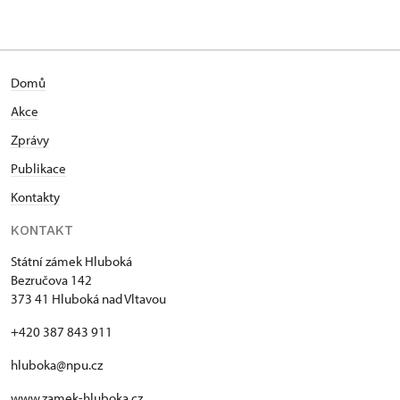
Domů
Akce
Zprávy
Publikace
Kontakty
KONTAKT
Státní zámek Hluboká
Bezručova 142
373 41 Hluboká nad Vltavou
+420 387 843 911
hluboka@npu.cz
www.zamek-hluboka.cz