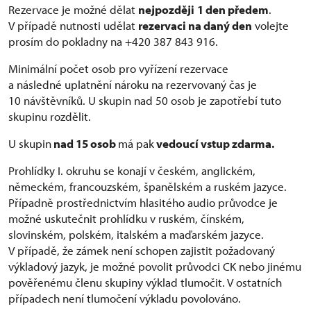
Rezervace je možné dělat
nejpozději
1 den předem
.
V případě nutnosti udělat
rezervaci na daný den
volejte
prosím do pokladny na +420 387 843 916.
Minimální počet osob pro vyřízení rezervace
a následné uplatnění nároku na rezervovaný čas je
10 návštěvníků. U skupin nad 50 osob je zapotřebí tuto
skupinu rozdělit.
U skupin
nad 15 osob
má pak
vedoucí vstup zdarma.
Prohlídky I. okruhu se konají v českém, anglickém,
německém, francouzském, španělském a ruském jazyce.
Případně prostřednictvím hlasitého audio průvodce je
možné uskutečnit prohlídku v ruském, čínském,
slovinském, polském, italském a maďarském jazyce.
V případě, že zámek není schopen zajistit požadovaný
výkladový jazyk, je možné povolit průvodci CK nebo jinému
pověřenému členu skupiny výklad tlumočit. V ostatních
případech není tlumočení výkladu povolováno.