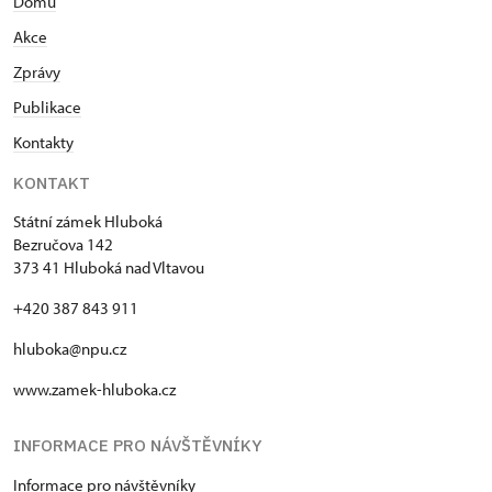
Domů
Akce
Zprávy
Publikace
Kontakty
KONTAKT
Státní zámek Hluboká
Bezručova 142
373 41 Hluboká nad Vltavou
+420 387 843 911
hluboka@npu.cz
www.zamek-hluboka.cz
INFORMACE PRO NÁVŠTĚVNÍKY
Informace pro návštěvníky