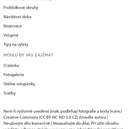
Prohlídkové okruhy
Návštěvní doba
Rezervace
Vstupné
Tipy na výlety
MOHLO BY VÁS ZAJÍMAT
O zámku
Fotogalerie
Online vstupenky
Svatby
Není-li výslovně uvedeno jinak, podléhají fotografie a texty
licenci
Creative Commons
(CC BY-NC-ND 3.0 CZ) (Uveďte autora |
Neužívejte dílo komerčně | Nezasahujte do díla). Při užití obsahu