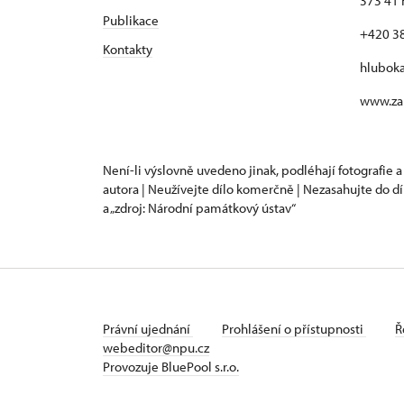
373 41 
Publikace
+420 3
Kontakty
hlubok
www.za
Není-li výslovně uvedeno jinak, podléhají fotografie a
autora | Neužívejte dílo komerčně | Nezasahujte do dí
a „zdroj: Národní památkový ústav“
Právní ujednání
Prohlášení o přístupnosti
Ř
webeditor@npu.cz
Provozuje BluePool s.r.o.