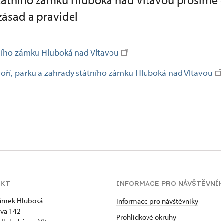
státního zámku Hluboká nad Vltavou prosíme
zásad a pravidel
tního zámku Hluboká nad Vltavou
oří, parku a zahrady státního zámku Hluboká nad Vltavou
AKT
INFORMACE PRO NÁVŠTĚVNÍ
zámek Hluboká
Informace pro návštěvníky
va 142
Prohlídkové okruhy