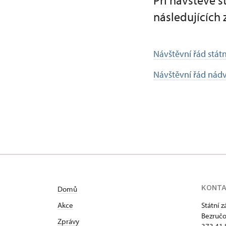
Při návštěvě 
následujících 
Návštěvní řád stá
Návštěvní řád nádv
KONT
Domů
Akce
Státní 
Bezručo
Zprávy