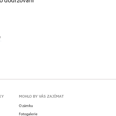
 o dodržování
KY
MOHLO BY VÁS ZAJÍMAT
O zámku
Fotogalerie