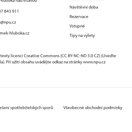
Hluboká nad Vltavou
Návštěvní doba
87 843 911
Rezervace
a@npu.cz
Vstupné
mek-hluboka.cz
Tipy na výlety
 texty
licenci Creative Commons
(CC BY-NC-ND 3.0 CZ) (Uveďte
la). Při užití obsahu uvádějte odkaz na stránky www.npu.cz
ešení spotřebitelských sporů
Všeobecné obchodní podmínky