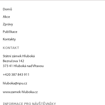
Domů
Akce
Zprávy
Publikace
Kontakty
KONTAKT
Státní zámek Hluboká
Bezručova 142
373 41 Hluboká nad Vltavou
+420 387 843 911
hluboka@npu.cz
www.zamek-hluboka.cz
INFORMACE PRO NÁVŠTĚVNÍKY