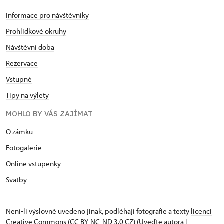
Informace pro návštěvníky
Prohlídkové okruhy
Návštěvní doba
Rezervace
Vstupné
Tipy na výlety
MOHLO BY VÁS ZAJÍMAT
O zámku
Fotogalerie
Online vstupenky
Svatby
Není-li výslovně uvedeno jinak, podléhají fotografie a texty
licenci
Creative Commons
(CC BY-NC-ND 3.0 CZ) (Uveďte autora |