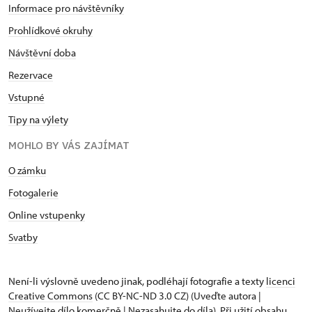
Informace pro návštěvníky
Prohlídkové okruhy
Návštěvní doba
Rezervace
Vstupné
Tipy na výlety
MOHLO BY VÁS ZAJÍMAT
O zámku
Fotogalerie
Online vstupenky
Svatby
Není-li výslovně uvedeno jinak, podléhají fotografie a texty
licenci
Creative Commons
(CC BY-NC-ND 3.0 CZ) (Uveďte autora |
Neužívejte dílo komerčně | Nezasahujte do díla). Při užití obsahu