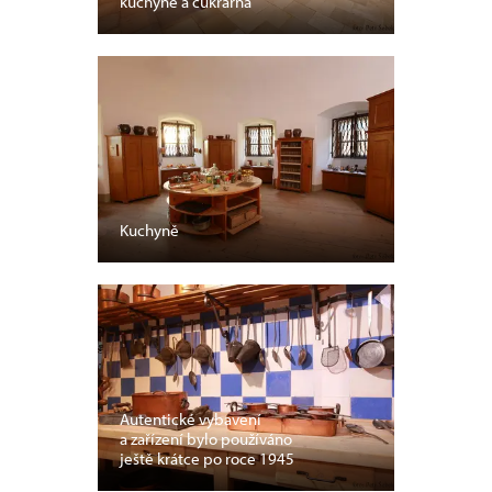
kuchyně a cukrárna
Kuchyně
Autentické vybavení
a zařízení bylo používáno
ještě krátce po roce 1945