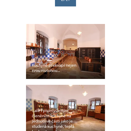
Kuchyně překvapí nejen
svou rozlohou...
...ale i promyšleným
členěním kuchyně na
jednotlivé části jako je
studená kuchyně, teplá