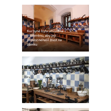
Kuchyně byla umístěna
v suterénu, aby její
provoz nerušil život na
zámku