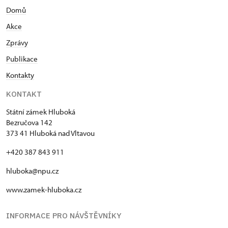
Domů
Akce
Zprávy
Publikace
Kontakty
KONTAKT
Státní zámek Hluboká
Bezručova 142
373 41 Hluboká nad Vltavou
+420 387 843 911
hluboka@npu.cz
www.zamek-hluboka.cz
INFORMACE PRO NÁVŠTĚVNÍKY