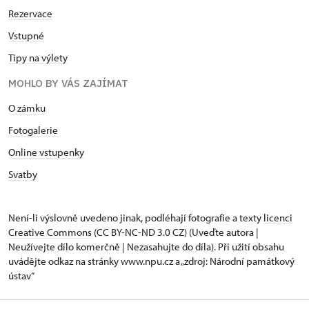
Rezervace
Vstupné
Tipy na výlety
MOHLO BY VÁS ZAJÍMAT
O zámku
Fotogalerie
Online vstupenky
Svatby
Není-li výslovně uvedeno jinak, podléhají fotografie a texty
licenci
Creative Commons
(CC BY-NC-ND 3.0 CZ) (Uveďte autora |
Neužívejte dílo komerčně | Nezasahujte do díla). Při užití obsahu
uvádějte odkaz na stránky www.npu.cz a „zdroj: Národní památkový
ústav“