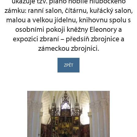
ukazuje tzv. piano nobile hlubockého
zámku: ranní salon, čítárnu, kuřácký salon,
malou a velkou jídelnu, knihovnu spolu s
osobními pokoji kněžny Eleonory a
expozici zbraní – předsíň zbrojnice a
zámeckou zbrojnici.
ZPĚT