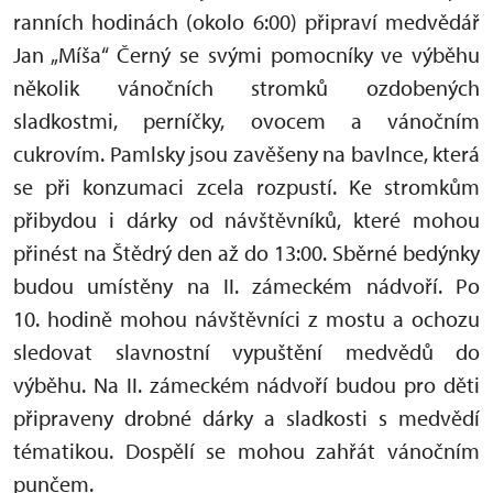
ranních hodinách (okolo 6:00) připraví medvědář
Jan „Míša“ Černý se svými pomocníky ve výběhu
několik vánočních stromků ozdobených
sladkostmi, perníčky, ovocem a vánočním
cukrovím. Pamlsky jsou zavěšeny na bavlnce, která
se při konzumaci zcela rozpustí. Ke stromkům
přibydou i dárky od návštěvníků, které mohou
přinést na Štědrý den až do 13:00. Sběrné bedýnky
budou umístěny na II. zámeckém nádvoří. Po
10. hodině mohou návštěvníci z mostu a ochozu
sledovat slavnostní vypuštění medvědů do
výběhu. Na II. zámeckém nádvoří budou pro děti
připraveny drobné dárky a sladkosti s medvědí
tématikou. Dospělí se mohou zahřát vánočním
punčem.