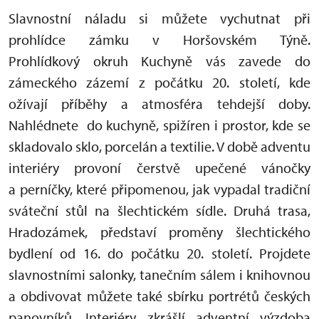
Slavnostní náladu si můžete vychutnat při
prohlídce zámku v Horšovském Týně.
Prohlídkový okruh Kuchyně vás zavede do
zámeckého zázemí z počátku 20. století, kde
ožívají příběhy a atmosféra tehdejší doby.
Nahlédnete do kuchyně, spižíren i prostor, kde se
skladovalo sklo, porcelán a textilie. V době adventu
interiéry provoní čerstvě upečené vánočky
a perníčky, které připomenou, jak vypadal tradiční
sváteční stůl na šlechtickém sídle. Druhá trasa,
Hradozámek, představí proměny šlechtického
bydlení od 16. do počátku 20. století. Projdete
slavnostními salonky, tanečním sálem i knihovnou
a obdivovat můžete také sbírku portrétů českých
panovníků. Interiéry zkrášlí adventní výzdoba