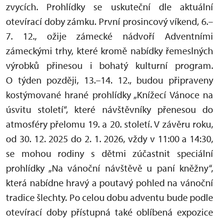
zvycích. Prohlídky se uskuteční dle aktuální
otevírací doby zámku. První prosincový víkend, 6.–
7. 12., ožije zámecké nádvoří Adventními
zámeckými trhy, které kromě nabídky řemeslných
výrobků přinesou i bohatý kulturní program.
O týden později, 13.–14. 12., budou připraveny
kostýmované hrané prohlídky „Knížecí Vánoce na
úsvitu století“, které návštěvníky přenesou do
atmosféry přelomu 19. a 20. století. V závěru roku,
od 30. 12. 2025 do 2. 1. 2026, vždy v 11:00 a 14:30,
se mohou rodiny s dětmi zúčastnit speciální
prohlídky „Na vánoční návštěvě u paní kněžny“,
která nabídne hravý a poutavý pohled na vánoční
tradice šlechty. Po celou dobu adventu bude podle
otevírací doby přístupná také oblíbená expozice