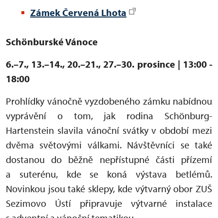
Zámek Červená Lhota
Schönburské Vánoce
6.–7., 13.–14., 20.–21., 27.–30. prosince | 13:00 -
18:00
Prohlídky vánočně vyzdobeného zámku nabídnou
vyprávění o tom, jak rodina Schönburg-
Hartenstein slavila vánoční svátky v období mezi
dvěma světovými válkami. Návštěvníci se také
dostanou do běžně nepřístupné části přízemí
a suterénu, kde se koná výstava betlémů.
Novinkou jsou také sklepy, kde výtvarný obor ZUŠ
Sezimovo Ústí připravuje výtvarné instalace
s adventní a vánoční tematikou.