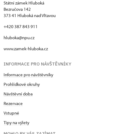
Státní zámek Hluboká
Bezručova 142
373 41 Hluboká nad Vltavou
+420 387 843 911
hluboka@npu.cz
www.zamek-hluboka.cz
INFORMACE PRO NÁVŠTĚVNÍKY
Informace pro návštěvníky
Prohlídkové okruhy
Návštěvní doba
Rezervace
Vstupné
Tipy na výlety
MOHLO BY VÁS ZAJÍMAT