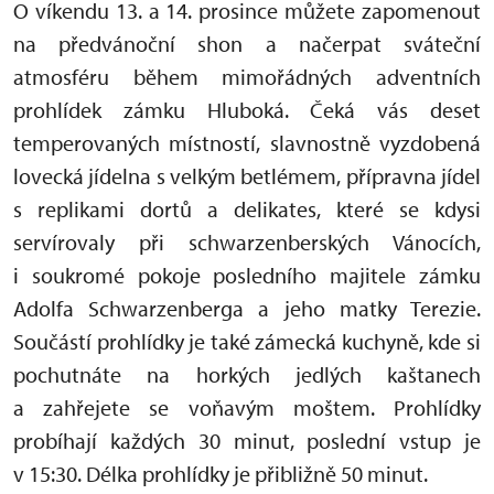
O víkendu 13. a 14. prosince můžete zapomenout
na předvánoční shon a načerpat sváteční
atmosféru během mimořádných adventních
prohlídek zámku Hluboká. Čeká vás deset
temperovaných místností, slavnostně vyzdobená
lovecká jídelna s velkým betlémem, přípravna jídel
s replikami dortů a delikates, které se kdysi
servírovaly při schwarzenberských Vánocích,
i soukromé pokoje posledního majitele zámku
Adolfa Schwarzenberga a jeho matky Terezie.
Součástí prohlídky je také zámecká kuchyně, kde si
pochutnáte na horkých jedlých kaštanech
a zahřejete se voňavým moštem. Prohlídky
probíhají každých 30 minut, poslední vstup je
v 15:30. Délka prohlídky je přibližně 50 minut.