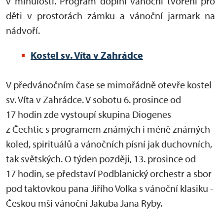
v minulosti. Program doplní vánoční tvoření pro
děti v prostorách zámku a vánoční jarmark na
nádvoří.
Kostel sv. Víta v Zahrádce
V předvánočním čase se mimořádně otevře kostel
sv. Víta v Zahrádce. V sobotu 6. prosince od
17 hodin zde vystoupí skupina Diogenes
z Čechtic s programem známých i méně známých
koled, spirituálů a vánočních písní jak duchovních,
tak světských. O týden později, 13. prosince od
17 hodin, se představí Podblanický orchestr a sbor
pod taktovkou pana Jiřího Volka s vánoční klasiku -
Českou mši vánoční Jakuba Jana Ryby.