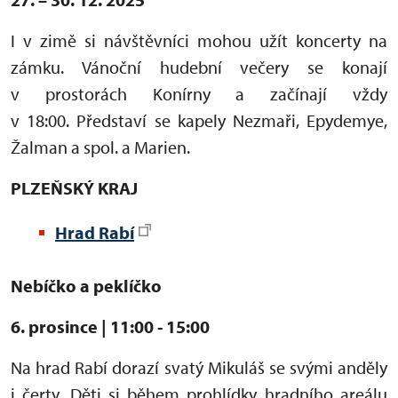
I v zimě si návštěvníci mohou užít koncerty na
zámku. Vánoční hudební večery se konají
v prostorách Konírny a začínají vždy
v 18:00. Představí se kapely Nezmaři, Epydemye,
Žalman a spol. a Marien.
PLZEŇSKÝ KRAJ
Hrad Rabí
Nebíčko a peklíčko
6. prosince | 11:00 - 15:00
Na hrad Rabí dorazí svatý Mikuláš se svými anděly
i čerty. Děti si během prohlídky hradního areálu