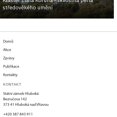
Klášter Zlatá Koruna - skvostná perla
středověkého umění
Domů
Akce
Zprávy
Publikace
Kontakty
KONTAKT
Státní zámek Hluboká
Bezručova 142
373 41 Hluboká nad Vltavou
+420 387 843 911