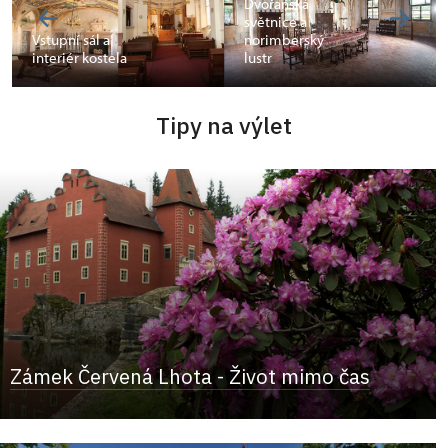
Dvořanská
světnice a
Vstupní sál a
norimberský
interiér kostela
lustr
Tipy na výlet
Zámek Červená Lhota - Život mimo čas