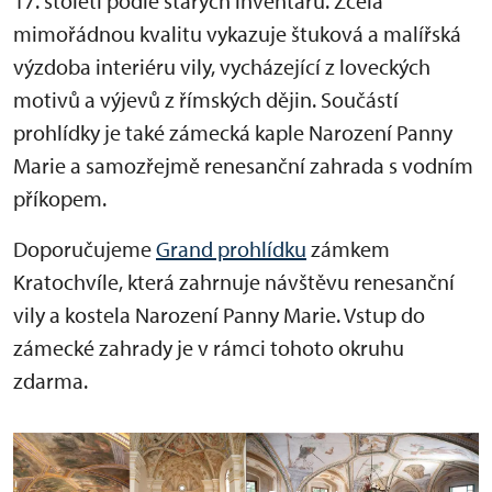
17. století podle starých inventářů. Zcela
mimořádnou kvalitu vykazuje štuková a malířská
výzdoba interiéru vily, vycházející z loveckých
motivů a výjevů z římských dějin. Součástí
prohlídky je také zámecká kaple Narození Panny
Marie a samozřejmě renesanční zahrada s vodním
příkopem.
Doporučujeme
Grand prohlídku
zámkem
Kratochvíle, která zahrnuje návštěvu renesanční
vily a kostela Narození Panny Marie. Vstup do
zámecké zahrady je v rámci tohoto okruhu
zdarma.