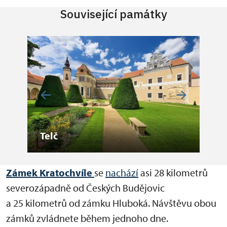
Související památky
Telč
Ná
Zámek Kratochvíle
se
nachází
asi 28 kilometrů
severozápadně od Českých Budějovic
a 25 kilometrů od zámku Hluboká. Návštěvu obou
zámků zvládnete během jednoho dne.