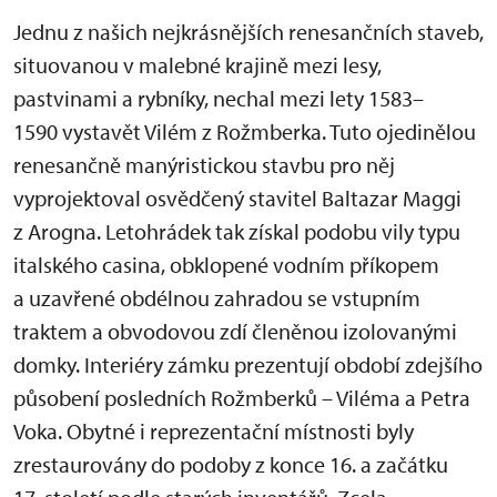
Jednu z našich nejkrásnějších renesančních staveb,
situovanou v malebné krajině mezi lesy,
pastvinami a rybníky, nechal mezi lety 1583–
1590 vystavět Vilém z Rožmberka. Tuto ojedinělou
renesančně manýristickou stavbu pro něj
vyprojektoval osvědčený stavitel Baltazar Maggi
z Arogna. Letohrádek tak získal podobu vily typu
italského casina, obklopené vodním příkopem
a uzavřené obdélnou zahradou se vstupním
traktem a obvodovou zdí členěnou izolovanými
domky. Interiéry zámku prezentují období zdejšího
působení posledních Rožmberků – Viléma a Petra
Voka. Obytné i reprezentační místnosti byly
zrestaurovány do podoby z konce 16. a začátku